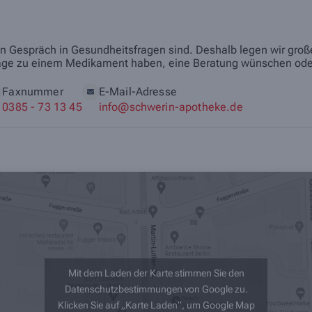
in Gespräch in Gesundheitsfragen sind. Deshalb legen wir große
e Frage zu einem Medikament haben, eine Beratung wünschen ode
Faxnummer
E-Mail-Adresse
0385 - 73 13 45
info@schwerin-apotheke.de
Mit dem Laden der Karte stimmen Sie den
Datenschutzbestimmungen von Google zu.
Klicken Sie auf „Karte Laden“, um Google Map